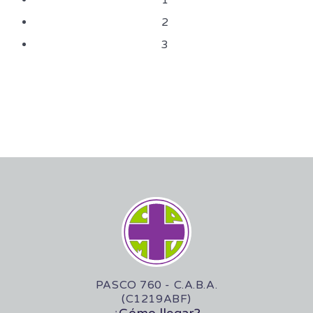
1
2
3
PASCO 760 - C.A.B.A.
(C1219ABF)