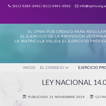
(011) 5263-2451/ (011) 4941-0552
info@cpmv.org.a
EL CPMV FUE CREADO PARA REGULAR
EL EJERCICIO DE LA PROFESIÓN VETERIN
LA MATRICULA VALIDA EL EJERCICIO PROFE
INICIO
EL CONSEJO
EJERCICIO PR
LEY NACIONAL 14.
PUBLICADO: 21 NOVIEMBRE 2019
ÚLTIM