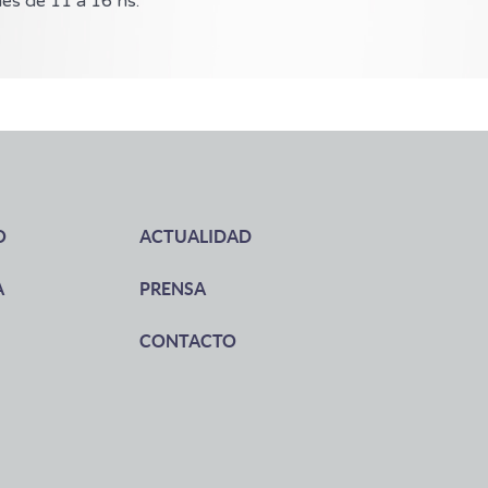
nes de 11 a 16 hs.
O
ACTUALIDAD
A
PRENSA
CONTACTO