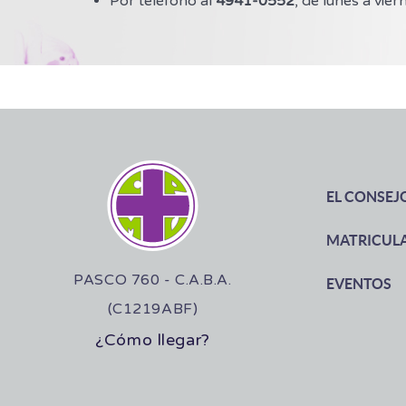
Por teléfono al
4941-0552
, de lunes a vier
EL CONSEJ
MATRICUL
PASCO 760 - C.A.B.A.
EVENTOS
(C1219ABF)
¿Cómo llegar?