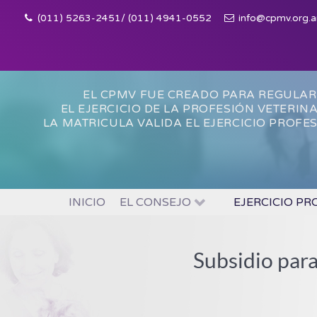
(011) 5263-2451/ (011) 4941-0552
info@cpmv.org.a
EL CPMV FUE CREADO PARA REGULAR
EL EJERCICIO DE LA PROFESIÓN VETERIN
LA MATRICULA VALIDA EL EJERCICIO PROFE
INICIO
EL CONSEJO
EJERCICIO PR
Subsidio par