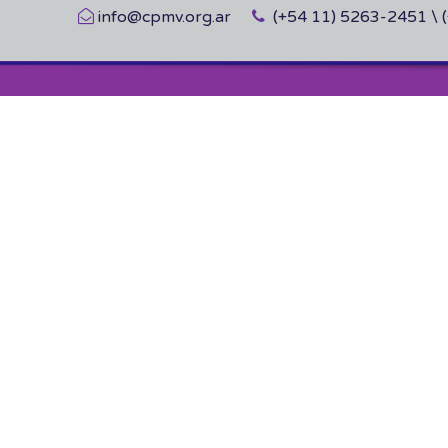
info@cpmv.org.ar
(+54 11) 5263-2451 \ 