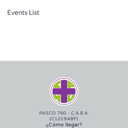
Events List
PASCO 760 - C.A.B.A.
(C1219ABF)
¿Cómo llegar?