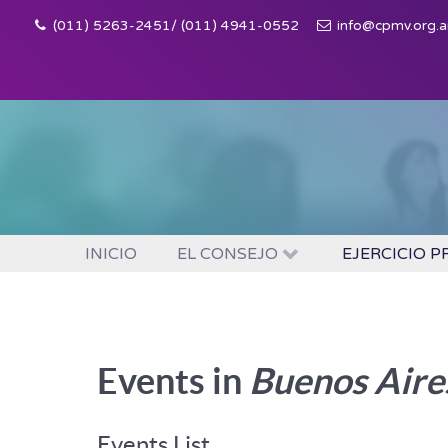
(011) 5263-2451/ (011) 4941-0552
info@cpmv.org.a
INICIO
EL CONSEJO
EJERCICIO 
Events in
Buenos Aire
Events List