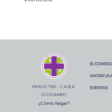
EL CONSEJ
MATRICUL
PASCO 760 - C.A.B.A.
EVENTOS
(C1219ABF)
¿Cómo llegar?