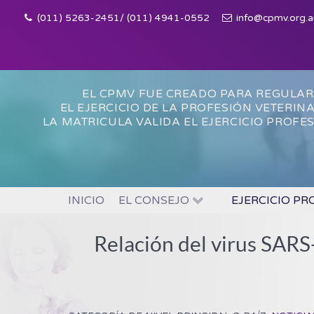
(011) 5263-2451/ (011) 4941-0552
info@cpmv.org.a
EL CPMV FUE CREADO PARA REGULAR
EL EJERCICIO DE LA PROFESIÓN VETERIN
LA MATRICULA VALIDA EL EJERCICIO PROFE
INICIO
EL CONSEJO
EJERCICIO PR
Relación del virus SARS