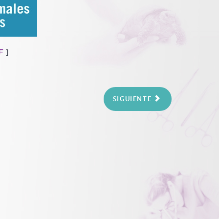
F
]
SIGUIENTE