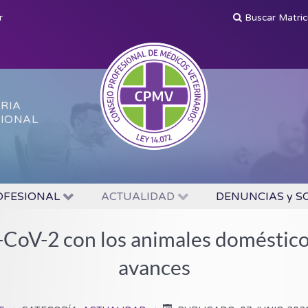
r
Buscar Matri
ARIA
SIONAL
OFESIONAL
ACTUALIDAD
DENUNCIAS y S
-CoV-2 con los animales domésticos 
avances